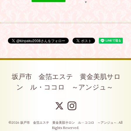
▼
坂戸市 金箔エステ 黄金美肌サロ
ン ル・ココロ ～アンジュ～
©2026
坂戸市 金箔エステ 黄金美肌サロン ル・ココロ ～アンジュ～
. All
Rights Reserved.