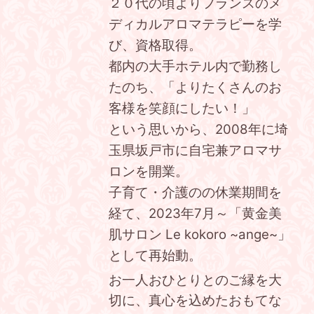
２０代の頃よりフランスのメ
ディカルアロマテラピーを学
び、資格取得。
都内の大手ホテル内で勤務し
たのち、
「より
たくさんのお
客様を笑顔にしたい！」
という思いから、2008年
に埼
玉県坂戸市に自宅兼アロマサ
ロンを開業。
子育て・介護の
の休業期間を
経て、2023年7月～「黄金美
肌サロン Le kokoro ~ange~」
として再始動。
お一人おひとりとのご縁を大
切に、真心を込めたおもてな