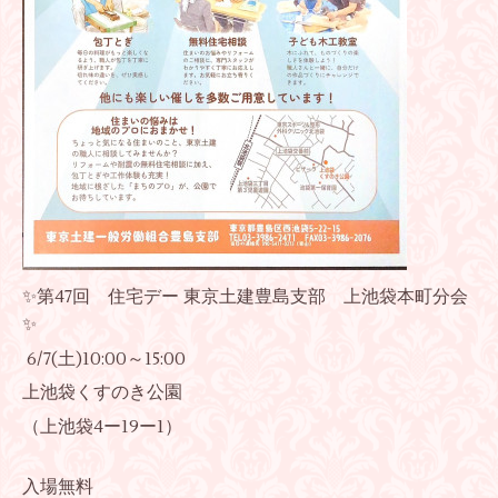
✨第47回 住宅デー 東京土建豊島支部 上池袋本町分会
✨
6/7(土)10:00～15:00
上池袋くすのき公園
（上池袋4ー19ー1）
入場無料