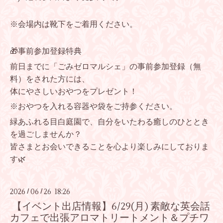
※会場内は靴下をご着用ください。
🎁事前参加登録特典
前日までに「ごみゼロマルシェ」の事前参加登録（無
料）をされた方には、
体にやさしいおやつをプレゼント！
※おやつを入れる容器や袋をご持参ください。
緑あふれる目白庭園で、自分をいたわる癒しのひととき
を過ごしませんか？
皆さまとお会いできることを心より楽しみにしておりま
す🌿
2026
06
26 18:26
/
/
【イベント出店情報】6/29(月) 素敵な英会話
カフェで出張アロマトリートメント＆プチワ