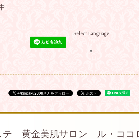
付中
Select Language
▼
ステ 黄金美肌サロン ル・ココ