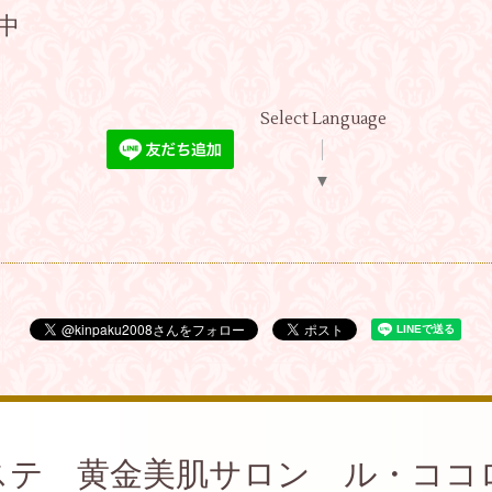
付中
Select Language
▼
ステ 黄金美肌サロン ル・ココ