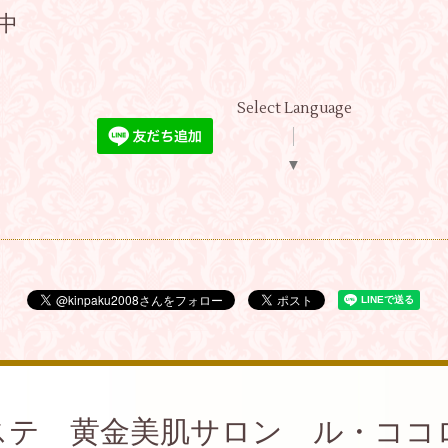
付中
Select Language
▼
ステ 黄金美肌サロン ル・ココ