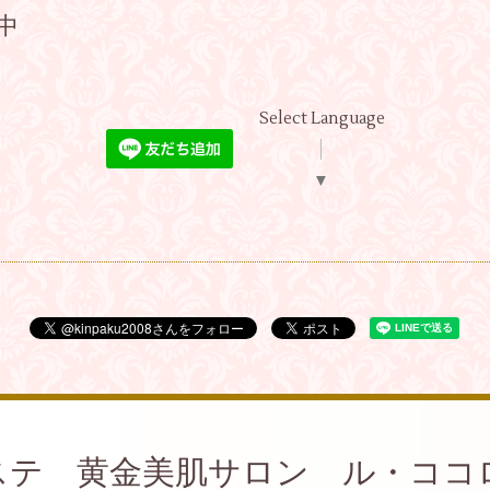
付中
Select Language
▼
ステ 黄金美肌サロン ル・ココ