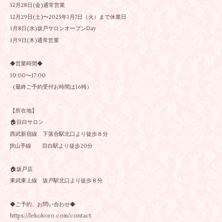
12月28日(金)通常営業
12月29日(土)〜2025年1月7日（火）まで休業日
1月8日(水)坂戸サロンオープンDay
1月9日(木)通常営業
◆営業時間◆
10:00〜17:00
(最終ご予約受付お時間は16時）
【所在地】
🏠目白サロン
西武新宿線 下落合駅北口より徒歩８分
JR山手線 目白駅より徒歩20分
🏠坂戸店
東武東上線 坂戸駅北口より徒歩８分
◆ご予約、お問い合わせ◆
https://lekokoro.com/contact