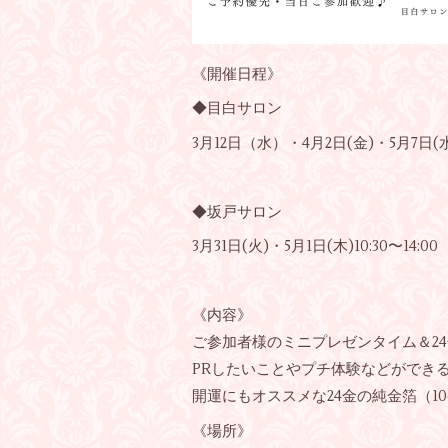
《開催日程》
◆目白サロン
3月12日（水）・4月2日(金)・5月7日(水)1
◆坂戸サロン
3月31日(火)・5月1日(木)10:30〜14:00
《内容》
ご参加者様のミニプレゼンタイム＆2
PRしたいことやプチ体験などができ
開運にもオススメな24金の純金箔（1
《場所》