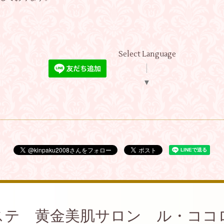
Select Language
▼
ステ 黄金美肌サロン ル・ココ